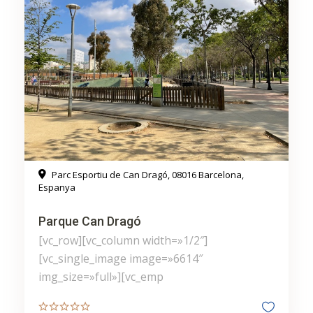
Parc Esportiu de Can Dragó, 08016 Barcelona,
Espanya
Parque Can Dragó
[vc_row][vc_column width=»1/2″]
[vc_single_image image=»6614″
img_size=»full»][vc_emp