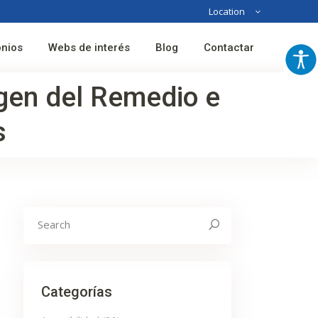
Location
Australia
onios
Webs de interés
Blog
Contactar
France
Spain
rgen del Remedio e
s
Search
for:
Categorías