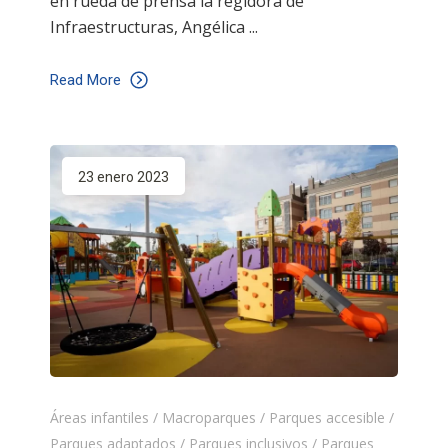
en rueda de prensa la regidora de
Infraestructuras, Angélica
Read More
23 enero 2023
Áreas infantiles
/
Macroparques
/
Parques accesible
/
Parques adaptados
/
Parques inclusivos
/
Parques