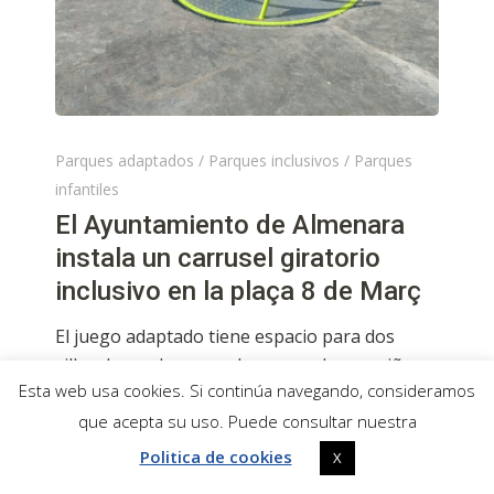
Parques adaptados
/
Parques inclusivos
/
Parques
infantiles
El Ayuntamiento de Almenara
instala un carrusel giratorio
inclusivo en la plaça 8 de Març
El juego adaptado tiene espacio para dos
sillas de ruedas y puede ser usado por niños y
Esta web usa cookies. Si continúa navegando, consideramos
niñas de entre 5 y 12 años
que acepta su uso. Puede consultar nuestra
Read More
Politica de cookies
X