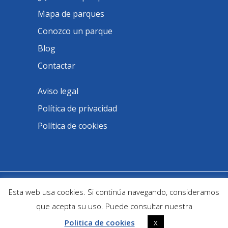
Mapa de parques
Conozco un parque
Blog
Contactar
Aviso legal
Política de privacidad
Política de cookies
@ Parques Infantiles Inclusivos -
Esta web usa cookies. Si continúa navegando, consideramos
Developed by
Ofitec
que acepta su uso. Puede consultar nuestra
Politica de cookies
X