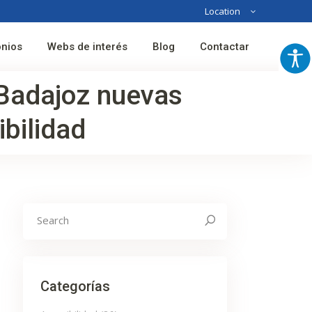
Location
Australia
onios
Webs de interés
Blog
Contactar
France
Spain
Badajoz nuevas
bilidad
Search
for:
Categorías