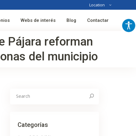
Location
Australia
onios
Webs de interés
Blog
Contactar
France
Spain
e Pájara reforman
zonas del municipio
Search
for:
Categorías