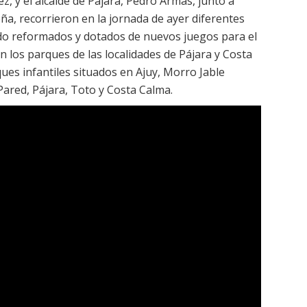
ez, y el alcalde de Pájara, Pedro Armas, junto a
a, recorrieron en la jornada de ayer diferentes
ido reformados y dotados de nuevos juegos para el
on los parques de las localidades de Pájara y Costa
ues infantiles situados en Ajuy, Morro Jable
 Pared, Pájara, Toto y Costa Calma.