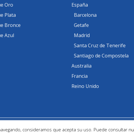
e Oro
España
e Plata
Barcelona
e Bronce
Getafe
e Azul
Madrid
Santa Cruz de Tenerife
Santiago de Compostela
Australia
Francia
Reino Unido
d by
Ofitec
 navegando, consideramos que acepta su uso. Puede consultar nu