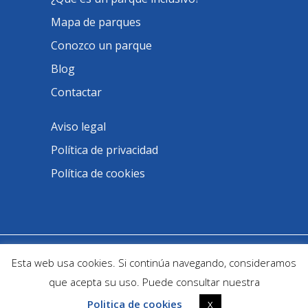
Mapa de parques
Conozco un parque
Blog
Contactar
Aviso legal
Política de privacidad
Política de cookies
@ Parques Infantiles Inclusivos -
Esta web usa cookies. Si continúa navegando, consideramos
Developed by
Ofitec
que acepta su uso. Puede consultar nuestra
Politica de cookies
X