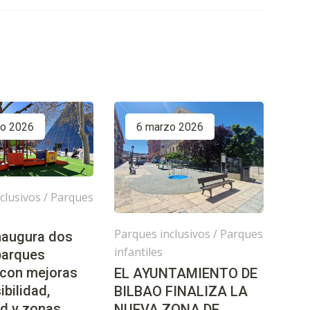
zo 2026
6 marzo 2026
clusivos
/
Parques
Parques inclusivos
/
Parques
inaugura dos
infantiles
parques
 con mejoras
EL AYUNTAMIENTO DE
ibilidad,
BILBAO FINALIZA LA
d y zonas
NUEVA ZONA DE