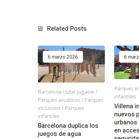
Related Posts
6 marzo 2026
6 mar
Parques in
Barcelona ciutat jugable
/
infantiles
Parques acuáticos
/
Parques
Villena 
inclusivos
/
Parques
nuevos 
infantiles
urbanos
Barcelona duplica los
en acces
juegos de agua
segurida