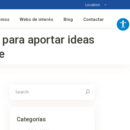
Location
Australia
onios
Webs de interés
Blog
Contactar
France
Spain
 para aportar ideas
e
Search
for:
Categorías