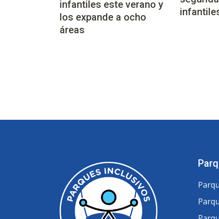
infantiles este verano y
infantile
los expande a ocho
áreas
Parq
Parqu
Parqu
Parqu