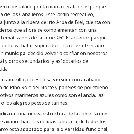
cenco
instalado por la marca recala en el parque
ea de los Caballeros
. Este jardín recreativo,
junto a la ribera del río Arba de Biel, cuenta con
nderos que ahora se complementan con una
 tematizados de la serie
sea
.
El anterior parque
gapito, ya había superado con creces el servicio
ón municipal
decidió volver a confiar en nosotros
al y otros secundarios, y así dotarlos de
cida.
en amarillo a la estilosa
versión con acabado
de Pino Rojo del Norte y paneles de polietileno
motivos marineros azules como son el ancla, las
 o los alegres peces saltarines.
radica en una nueva estructura de la cubierta que
te avance hará las delicias, ahora sí, de todos los
arco está
adaptado para la diversidad funcional
,