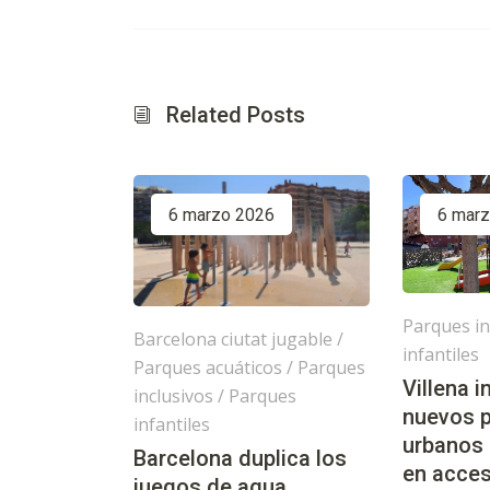
Related Posts
6 marzo 2026
6 mar
Parques in
Barcelona ciutat jugable
/
infantiles
Parques acuáticos
/
Parques
Villena 
inclusivos
/
Parques
nuevos 
infantiles
urbanos
Barcelona duplica los
en acces
juegos de agua