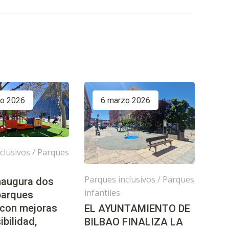
zo 2026
6 marzo 2026
clusivos
/
Parques
Parques inclusivos
/
Parques
inaugura dos
infantiles
parques
 con mejoras
EL AYUNTAMIENTO DE
ibilidad,
BILBAO FINALIZA LA