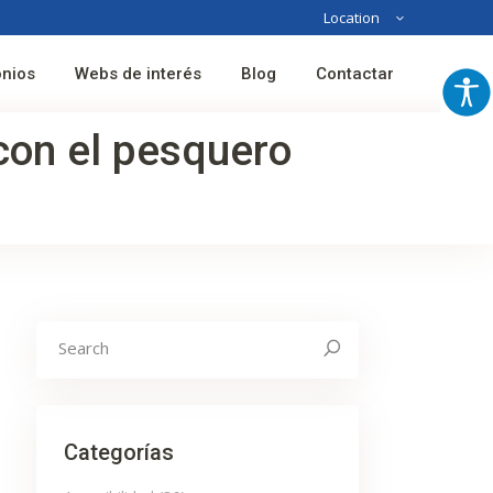
Location
Australia
onios
Webs de interés
Blog
Contactar
France
Spain
 con el pesquero
Search
for:
Categorías