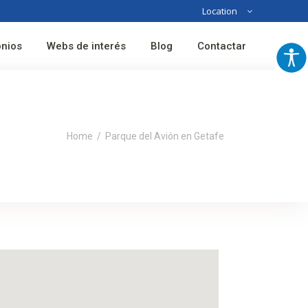
Location
Australia
onios
Webs de interés
Blog
Contactar
France
Spain
Home
/
Parque del Avión en Getafe