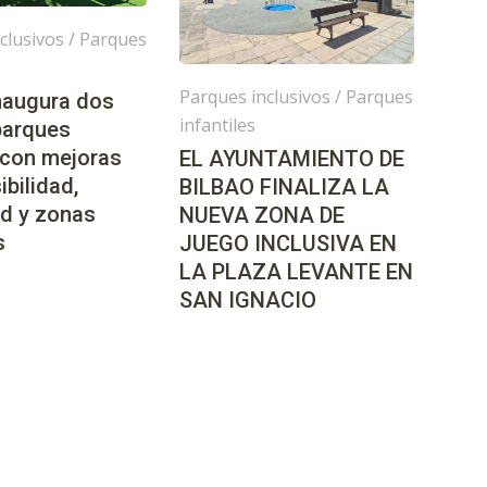
clusivos
/
Parques
Parques inclusivos
/
Parques
inaugura dos
infantiles
parques
 con mejoras
EL AYUNTAMIENTO DE
ibilidad,
BILBAO FINALIZA LA
d y zonas
NUEVA ZONA DE
s
JUEGO INCLUSIVA EN
LA PLAZA LEVANTE EN
SAN IGNACIO