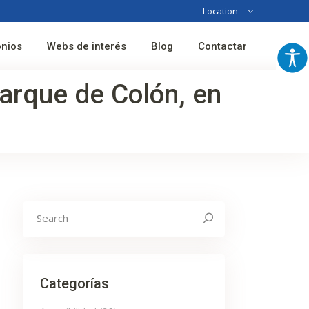
Location
Australia
onios
Webs de interés
Blog
Contactar
France
Spain
arque de Colón, en
Search
for:
Categorías