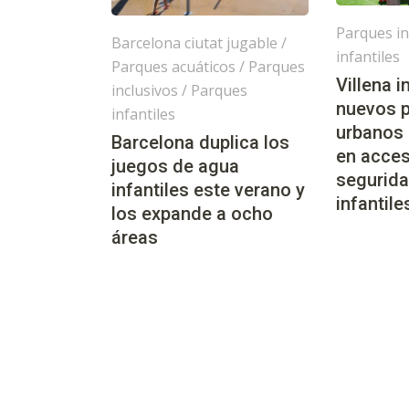
Parques in
Barcelona ciutat jugable
/
infantiles
Parques acuáticos
/
Parques
Villena 
inclusivos
/
Parques
nuevos 
infantiles
urbanos
Barcelona duplica los
en acces
juegos de agua
segurida
infantiles este verano y
infantile
los expande a ocho
áreas