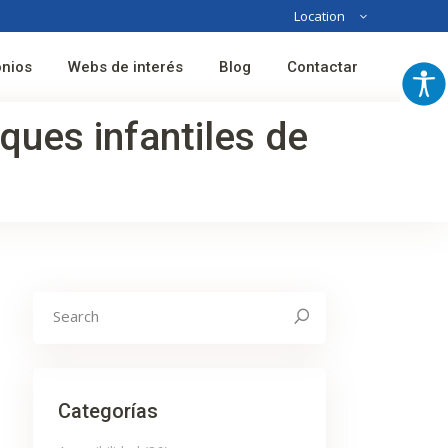
Location
Australia
onios
Webs de interés
Blog
Contactar
France
Spain
rques infantiles de
Search
for:
Categorías