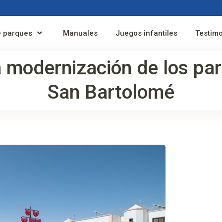
 parques
Manuales
Juegos infantiles
Testim
la modernización de los pa
San Bartolomé