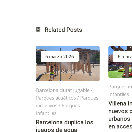
Related Posts
6 marzo 2026
6 mar
Parques in
Barcelona ciutat jugable
/
infantiles
Parques acuáticos
/
Parques
Villena 
inclusivos
/
Parques
nuevos 
infantiles
urbanos
Barcelona duplica los
en acces
juegos de agua