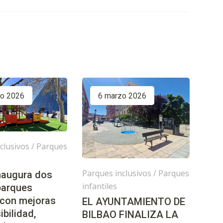
zo 2026
6 marzo 2026
clusivos
/
Parques
Parques inclusivos
/
Parques
inaugura dos
infantiles
parques
 con mejoras
EL AYUNTAMIENTO DE
ibilidad,
BILBAO FINALIZA LA