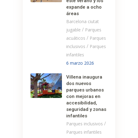
este verano y los
expande a ocho
áreas
Barcelona ciutat
/
jugable
Parques
/
acuáticos
Parques
/
inclusivos
Parques
infantiles
6 marzo 2026
Villena inaugura
dos nuevos
parques urbanos
con mejoras en
accesibilidad,
seguridad y zonas
infantiles
/
Parques inclusivos
Parques infantiles