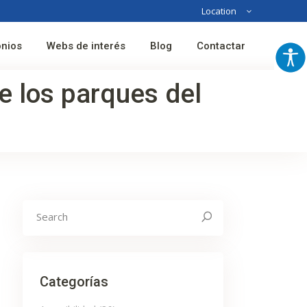
Location
Australia
onios
Webs de interés
Blog
Contactar
France
Spain
de los parques del
Search
for:
Categorías