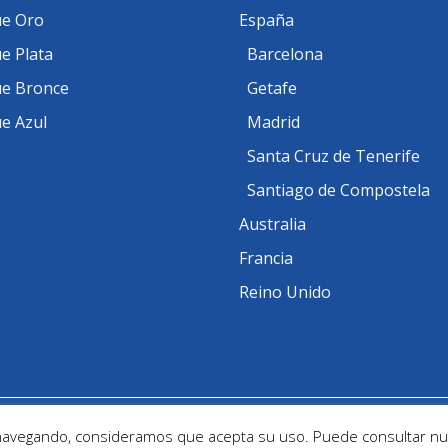
e Oro
España
e Plata
Barcelona
e Bronce
Getafe
e Azul
Madrid
Santa Cruz de Tenerife
Santiago de Compostela
Australia
Francia
Reino Unido
d by
Ofitec
 navegando, consideramos que acepta su uso. Puede consultar nu