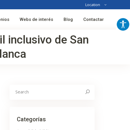
Location
Australia
onios
Webs de interés
Blog
Contactar
France
Spain
il inclusivo de San
lanca
Search
for:
Categorías